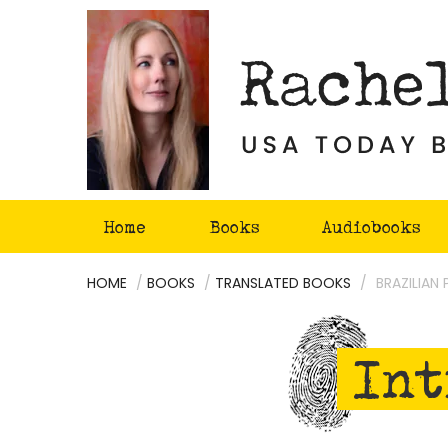
Skip
to
content
Home
Books
Audiobooks
HOME
/
BOOKS
/
TRANSLATED BOOKS
/
BRAZILIAN
Int