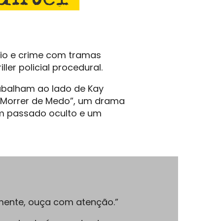
ério e crime com tramas
er policial procedural.
abalham ao lado de Kay
 “Morrer de Medo”, um drama
 um passado oculto e um
amente, ouça com atenção.”