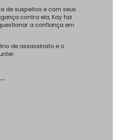
e de suspeitos e com seus
gança contra ela, Kay faz
questionar a confiança em
rio de assassinato e o
unter.
s