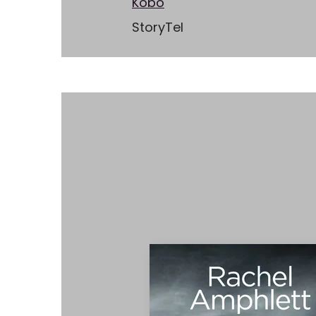
Kobo
StoryTel