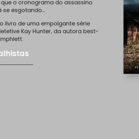
e que o cronograma do assassino
á se esgotando…
o livro de uma empolgante série
detetive Kay Hunter, da autora best-
Amphlett.
alhistas