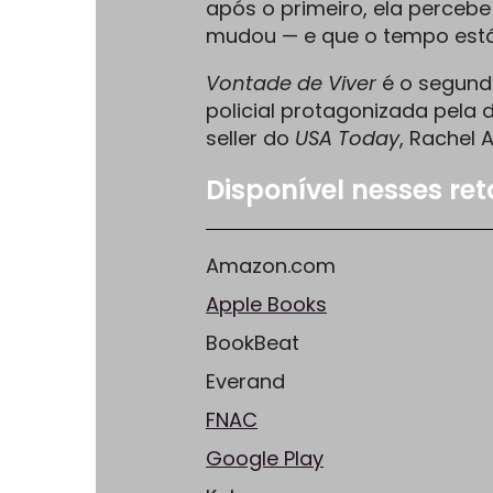
após o primeiro, ela perceb
mudou — e que o tempo est
Vontade de Viver
é o segund
policial protagonizada pela 
seller do
USA Today
, Rachel 
Disponível nesses ret
Amazon.com
Apple Books
BookBeat
Everand
FNAC
Google Play