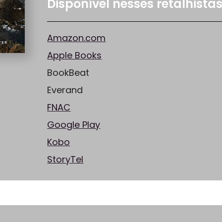
Disponível nesses retalhista
Amazon.com
Apple Books
BookBeat
Everand
FNAC
Google Play
Kobo
StoryTel