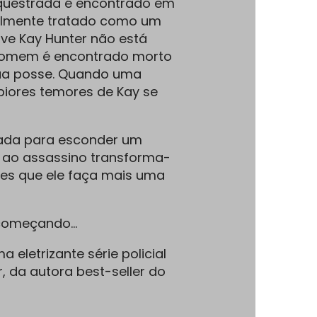
questrada é encontrado em
ialmente tratado como um
ive Kay Hunter não está
homem é encontrado morto
sua posse. Quando uma
piores temores de Kay se
rada para esconder um
 ao assassino transforma-
es que ele faça mais uma
s começando…
a eletrizante série policial
, da autora best-seller do