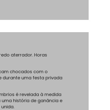
redo aterrador. Horas
 ficam chocados com o
e durante uma festa privada
brios é revelada à medida
 uma história de ganância e
unida.