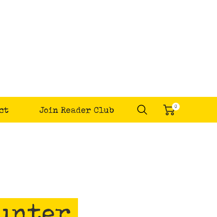
0
ct
Join Reader Club
items
Hunter