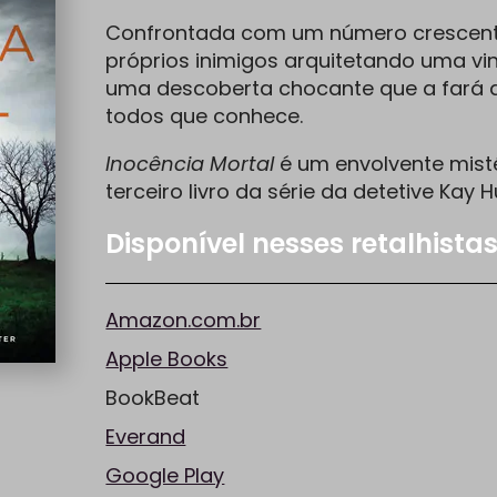
Confrontada com um número crescent
próprios inimigos arquitetando uma vin
uma descoberta chocante que a fará 
todos que conhece.
Inocência Mortal
é um envolvente misté
terceiro livro da série da detetive Kay H
Disponível nesses retalhista
Amazon.com.br
Apple Books
BookBeat
Everand
Google Play